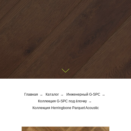
Главная
→
Каталог
→
Инженерный G-SPC
→
Коллекция G-SPC под ёлочку
→
Коллекция Herringbone Parquet Acoustic