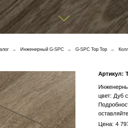
алог
→
Инженерный G-SPC
→
G-SPC Top Top
→
Колл
Артикул: 
Инженерны
цвет: Дуб 
Подробност
оставляйте
Цена: 4 79