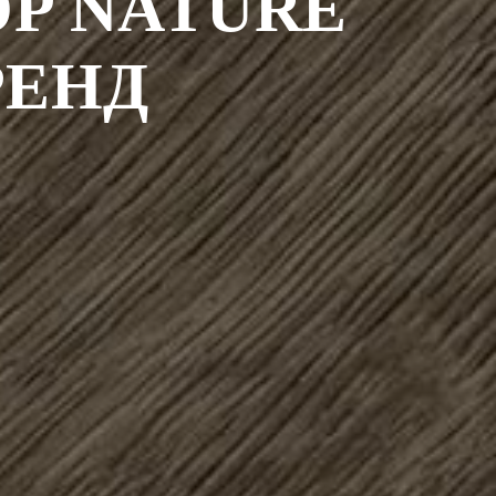
P NATURE
РЕНД